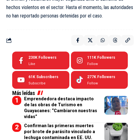
hechos violentos en el sector. Hasta el momento, las autoridades
no han reportado personas detenidas por el caso.
230K
Followers
111K
Followers
Like
Follow
61K
Subscribers
277K
Followers
Subscribe
Follow
Más leídas
Emprendedora destaca impacto
de las obras de Turismo en
Guayacanes: “Cambiaron nuestras
vidas”
Confirman las primeras muertes
por brote de parásito vinculado a
lechuga contaminada en EE. UU.