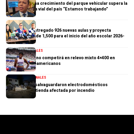
Morrison afirma crecimiento del parque vehicular supera la
infraestructura vial del país “Estamos trabajando”
GENERALES
Gobierno ha entregado 926 nuevas aulas y proyecta
alcanzar meta de 1,500 para el inicio del año escolar 2026-
2027
DEPORTES
GENERALES
Marileidy Paulino competirá en relevo mixto 4×400 en
Juegos Centroamericanos
GENERALES
NACIONALES
PN aclara que salvaguardaron electrodomésticos
sustraídos de tienda afectada por incendio