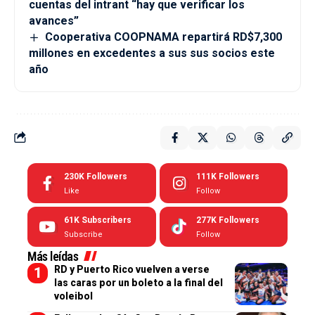
cuentas del intrant “hay que verificar los
avances”
Cooperativa COOPNAMA repartirá RD$7,300
millones en excedentes a sus sus socios este
año
230K
Followers
111K
Followers
Like
Follow
61K
Subscribers
277K
Followers
Subscribe
Follow
Más leídas
RD y Puerto Rico vuelven a verse
las caras por un boleto a la final del
voleibol