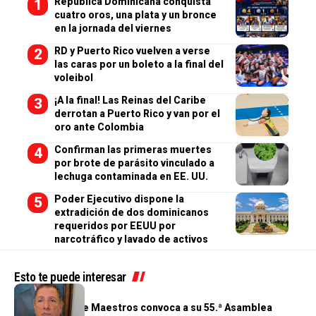
República Dominicana conquista
cuatro oros, una plata y un bronce
en la jornada del viernes
RD y Puerto Rico vuelven a verse
las caras por un boleto a la final del
voleibol
¡A la final! Las Reinas del Caribe
derrotan a Puerto Rico y van por el
oro ante Colombia
Confirman las primeras muertes
por brote de parásito vinculado a
lechuga contaminada en EE. UU.
Poder Ejecutivo dispone la
extradición de dos dominicanos
requeridos por EEUU por
narcotráfico y lavado de activos
Esto te puede interesar
GENERALES
Cooperativa de Maestros convoca a su 55.ª Asamblea