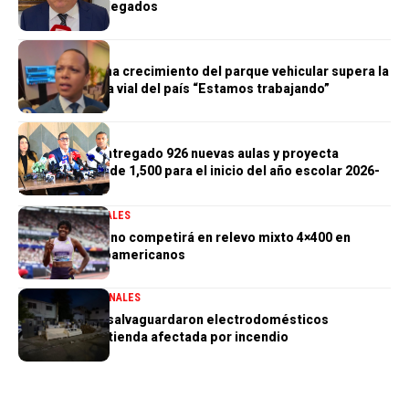
General de Delegados
GENERALES
Morrison afirma crecimiento del parque vehicular supera la
infraestructura vial del país “Estamos trabajando”
GENERALES
Gobierno ha entregado 926 nuevas aulas y proyecta
alcanzar meta de 1,500 para el inicio del año escolar 2026-
2027
DEPORTES
GENERALES
Marileidy Paulino competirá en relevo mixto 4×400 en
Juegos Centroamericanos
GENERALES
NACIONALES
PN aclara que salvaguardaron electrodomésticos
sustraídos de tienda afectada por incendio