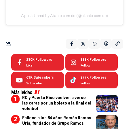
A post shared by Altanto.com.do (@altanto.com.do)
230K
Followers
111K
Followers
Like
Follow
61K
Subscribers
277K
Followers
Subscribe
Follow
Más leídas
RD y Puerto Rico vuelven a verse
las caras por un boleto a la final del
voleibol
Fallece a los 84 años Román Ramos
Uría, fundador de Grupo Ramos