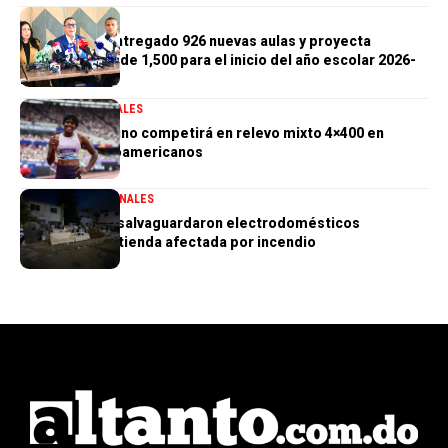
GENERALES
Gobierno ha entregado 926 nuevas aulas y proyecta
alcanzar meta de 1,500 para el inicio del año escolar 2026-
2027
DEPORTES
GENERALES
Marileidy Paulino competirá en relevo mixto 4×400 en
Juegos Centroamericanos
GENERALES
NACIONALES
PN aclara que salvaguardaron electrodomésticos
sustraídos de tienda afectada por incendio