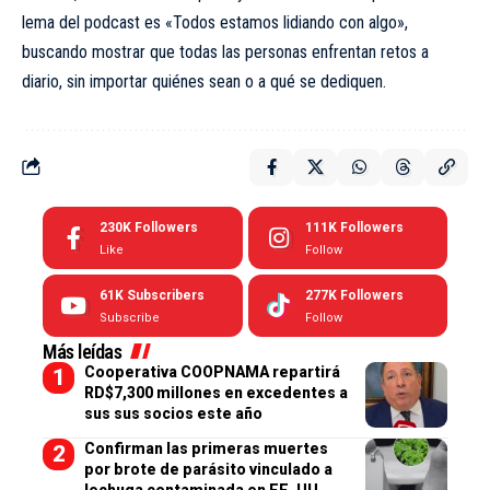
lema del podcast es «Todos estamos lidiando con algo»,
buscando mostrar que todas las personas enfrentan retos a
diario, sin importar quiénes sean o a qué se dediquen.
230K
Followers
111K
Followers
Like
Follow
61K
Subscribers
277K
Followers
Subscribe
Follow
Más leídas
Cooperativa COOPNAMA repartirá
RD$7,300 millones en excedentes a
sus sus socios este año
Confirman las primeras muertes
por brote de parásito vinculado a
lechuga contaminada en EE. UU.