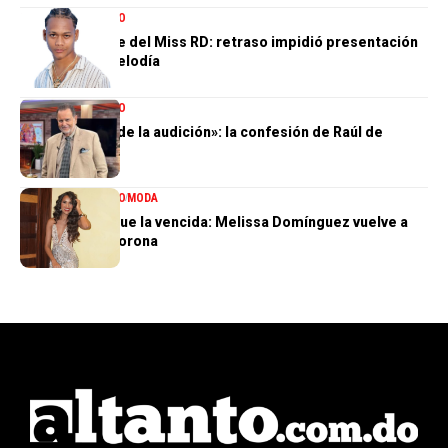
ENTRETENIMIENTO
El gran ausente del Miss RD: retraso impidió presentación
de Dalvin La Melodía
ENTRETENIMIENTO
«Perdí el 85 % de la audición»: la confesión de Raúl de
Molina
ENTRETENIMIENTO
MODA
La tercera no fue la vencida: Melissa Domínguez vuelve a
quedar sin la corona