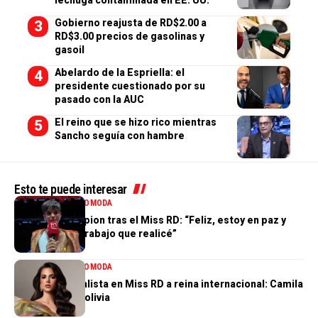
Gobierno reajusta de RD$2.00 a
RD$3.00 precios de gasolinas y
gasoil
Abelardo de la Espriella: el
presidente cuestionado por su
pasado con la AUC
El reino que se hizo rico mientras
Sancho seguía con hambre
Esto te puede interesar
ENTRETENIMIENTO
MODA
Valentina Campion tras el Miss RD: “Feliz, estoy en paz y
orgullosa del trabajo que realicé”
ENTRETENIMIENTO
MODA
De tercera finalista en Miss RD a reina internacional: Camila
Issa rumbo a Bolivia