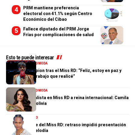
PRM mantiene preferencia
electoral con 41.1% según Centro
Económico del Cibao
Fallece diputado del PRM Jorge
Frías por complicaciones de salud
Esto te puede interesar
ENTRETENIMIENTO
MODA
Valentina Campion tras el Miss RD: “Feliz, estoy en paz y
orgullosa del trabajo que realicé”
ENTRETENIMIENTO
MODA
De tercera finalista en Miss RD a reina internacional: Camila
Issa rumbo a Bolivia
ENTRETENIMIENTO
El gran ausente del Miss RD: retraso impidió presentación
de Dalvin La Melodía