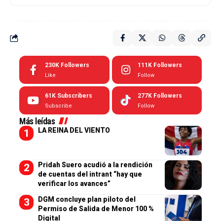
230K
Followers
111K
Followers
Like
Follow
61K
Subscribers
277K
Followers
Subscribe
Follow
Más leídas
LA REINA DEL VIENTO
Pridah Suero acudió a la rendición
de cuentas del intrant “hay que
verificar los avances”
DGM concluye plan piloto del
Permiso de Salida de Menor 100 %
Digital