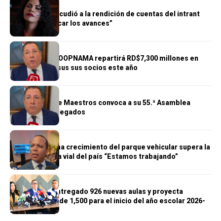
GENERALES
Pridah Suero acudió a la rendición de cuentas del intrant
“hay que verificar los avances”
GENERALES
Cooperativa COOPNAMA repartirá RD$7,300 millones en
excedentes a sus sus socios este año
GENERALES
Cooperativa de Maestros convoca a su 55.ª Asamblea
General de Delegados
GENERALES
Morrison afirma crecimiento del parque vehicular supera la
infraestructura vial del país “Estamos trabajando”
GENERALES
Gobierno ha entregado 926 nuevas aulas y proyecta
alcanzar meta de 1,500 para el inicio del año escolar 2026-
2027