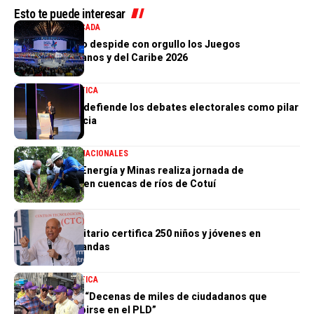
Esto te puede interesar
DEPORTES
DESTACADA
Santo Domingo despide con orgullo los Juegos
Centroamericanos y del Caribe 2026
NACIONALES
POLÍTICA
Abel Martínez defiende los debates electorales como pilar
de la democracia
MEDIO AMBIENTE
NACIONALES
Ministerio de Energía y Minas realiza jornada de
reforestación en cuencas de ríos de Cotuí
NACIONALES
Centro Comunitario certifica 250 niños y jóvenes en
habilidades blandas
NACIONALES
POLÍTICA
Johnny Pujols: “Decenas de miles de ciudadanos que
quieren inscribirse en el PLD”