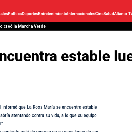
ales
Política
Deportes
Entretenimiento
Internacionales
Cine
Salud
Altanto T
lo creó la Marcha Verde
ncuentra estable lu
l informó que La Ross María se encuentra estable
habría atentando contra su vida, a lo que su equipo
l”.
a cantante está de regreso en su casa luego de ser