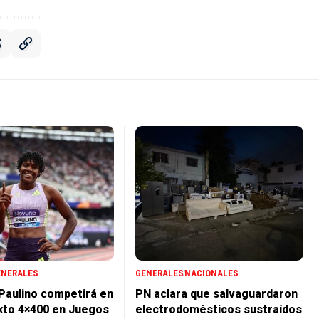
ENERALES
GENERALES
NACIONALES
 Paulino competirá en
PN aclara que salvaguardaron
xto 4×400 en Juegos
electrodomésticos sustraídos