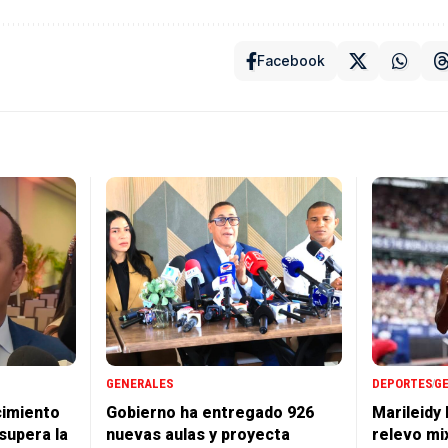
Facebook
GENERALES
DEPORTES
G
cimiento
Gobierno ha entregado 926
Marileidy
supera la
nuevas aulas y proyecta
relevo mi