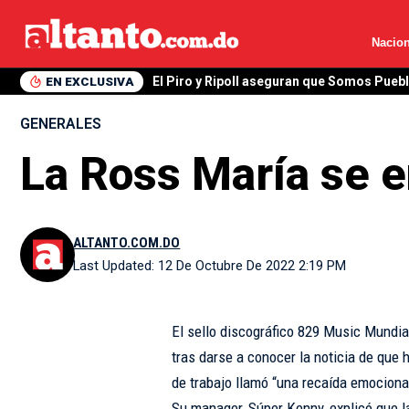
Nacion
EN EXCLUSIVA
El Piro y Ripoll aseguran que Somos Pueb
GENERALES
La Ross María se e
ALTANTO.COM.DO
Last Updated: 12 De Octubre De 2022 2:19 PM
El sello discográfico 829 Music Mundia
tras darse a conocer la noticia de que 
de trabajo llamó “una recaída emociona
Su manager, Súper Kenny, explicó que l