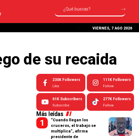
V
VIERNES, 7 AGO 2026
ego de su recaida
230K
Followers
111K
Followers
Like
Follow
61K
Subscribers
277K
Followers
Subscribe
Follow
Más leídas
“Cuando llegan los
cruceros, el trabajo se
multiplica”, afirma
presidente de