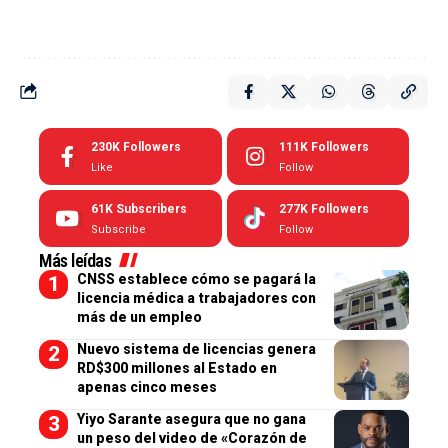
230K
Followers
111K
Followers
Like
Follow
61K
Subscribers
277K
Followers
Subscribe
Follow
Más leídas
CNSS establece cómo se pagará la
licencia médica a trabajadores con
más de un empleo
Nuevo sistema de licencias genera
RD$300 millones al Estado en
apenas cinco meses
Yiyo Sarante asegura que no gana
un peso del video de «Corazón de