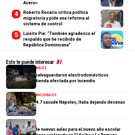
Acero»
Roberto Rosario critica política
migratoria y pide una reforma al
sistema de control
Luisito Pie: “También agradezco el
respaldo que he recibido de
República Dominicana”
Esto te puede interesar
GENERALES
NACIONALES
PN aclara que salvaguardaron electrodomésticos
sustraídos de tienda afectada por incendio
GENERALES
INTERNACIONALES
Terremoto de 4.7 sacude Nápoles, Italia dejando decenas
de heridos
GENERALES
Construcción de nuevas aulas para el nuevo año escolar
avanzan de manera acelerada en El Seibo y La Romana