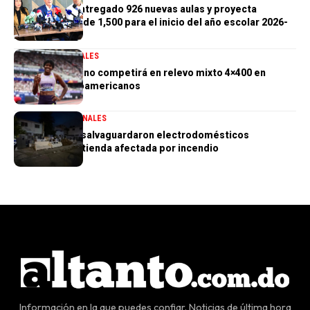
Gobierno ha entregado 926 nuevas aulas y proyecta
alcanzar meta de 1,500 para el inicio del año escolar 2026-
2027
DEPORTES
GENERALES
Marileidy Paulino competirá en relevo mixto 4×400 en
Juegos Centroamericanos
GENERALES
NACIONALES
PN aclara que salvaguardaron electrodomésticos
sustraídos de tienda afectada por incendio
Información en la que puedes confiar. Noticias de última hora