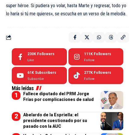
super héroe. Si pudiera yo volar, hasta Marte y regresar, todo yo
lo haría si tú me quieres», se escucha en un verso de la melodía.
230K
Followers
111K
Followers
Like
Follow
61K
Subscribers
277K
Followers
Subscribe
Follow
Más leídas
Fallece diputado del PRM Jorge
Frías por complicaciones de salud
Abelardo de la Espriella: el
presidente cuestionado por su
pasado con la AUC