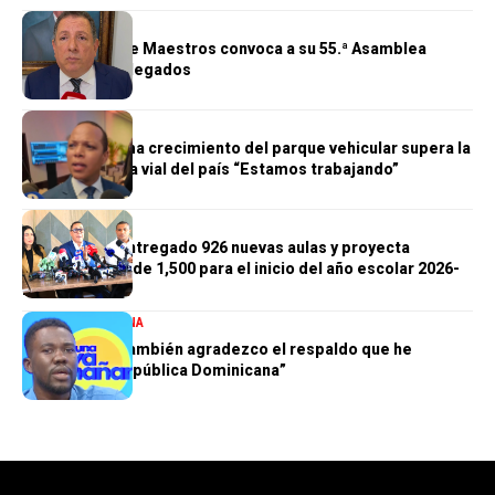
GENERALES
Cooperativa de Maestros convoca a su 55.ª Asamblea
General de Delegados
GENERALES
Morrison afirma crecimiento del parque vehicular supera la
infraestructura vial del país “Estamos trabajando”
GENERALES
Gobierno ha entregado 926 nuevas aulas y proyecta
alcanzar meta de 1,500 para el inicio del año escolar 2026-
2027
UNA NUEVA MAÑANA
Luisito Pie: “También agradezco el respaldo que he
recibido de República Dominicana”