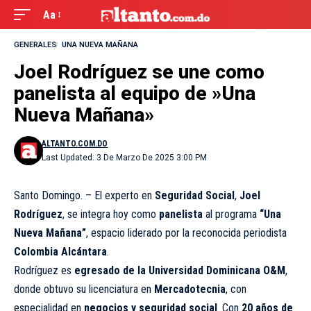
Aa
GENERALES
UNA NUEVA MAÑANA
Joel Rodríguez se une como
panelista al equipo de »Una
Nueva Mañana»
ALTANTO.COM.DO
Last Updated: 3 De Marzo De 2025 3:00 PM
Santo Domingo. – El experto en
Seguridad Social
,
Joel
Rodríguez
, se integra hoy como
panelista
al programa
“Una
Nueva Mañana”
, espacio liderado por la reconocida periodista
Colombia Alcántara
.
Rodríguez es
egresado de la Universidad Dominicana O&M
,
donde obtuvo su licenciatura en
Mercadotecnia
, con
especialidad en
negocios y seguridad social
. Con
20 años de