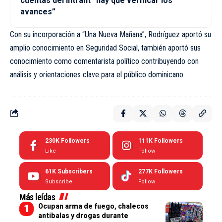
cuentas del intrant “hay que verificar los
avances”
Con su incorporación a “Una Nueva Mañana”, Rodríguez aportó su
amplio conocimiento en Seguridad Social, también aportó sus
conocimiento como comentarista político contribuyendo con
análisis y orientaciones clave para el público dominicano.
230K
Followers
111K
Followers
Like
Follow
61K
Subscribers
277K
Followers
Subscribe
Follow
Más leídas
Ocupan arma de fuego, chalecos
antibalas y drogas durante