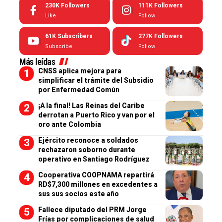
230K
Followers
111K
Followers
Like
Follow
61K
Subscribers
277K
Followers
Subscribe
Follow
Más leídas
CNSS aplica mejora para
simplificar el trámite del Subsidio
por Enfermedad Común
¡A la final! Las Reinas del Caribe
derrotan a Puerto Rico y van por el
oro ante Colombia
Ejército reconoce a soldados
rechazaron soborno durante
operativo en Santiago Rodríguez
Cooperativa COOPNAMA repartirá
RD$7,300 millones en excedentes a
sus sus socios este año
Fallece diputado del PRM Jorge
Frías por complicaciones de salud