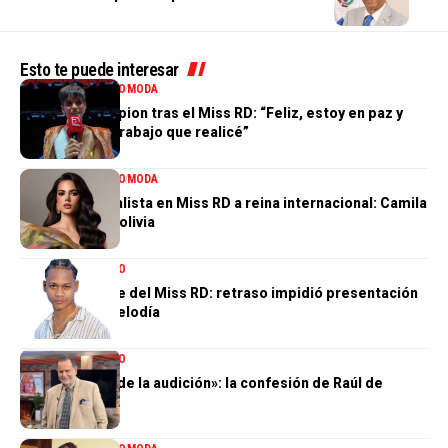
Esto te puede interesar
ENTRETENIMIENTO
MODA
Valentina Campion tras el Miss RD: “Feliz, estoy en paz y
orgullosa del trabajo que realicé”
ENTRETENIMIENTO
MODA
De tercera finalista en Miss RD a reina internacional: Camila
Issa rumbo a Bolivia
ENTRETENIMIENTO
El gran ausente del Miss RD: retraso impidió presentación
de Dalvin La Melodía
ENTRETENIMIENTO
«Perdí el 85 % de la audición»: la confesión de Raúl de
Molina