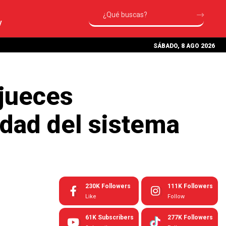
V
SÁBADO, 8 AGO 2026
 jueces
idad del sistema
230K
Followers
111K
Followers
Like
Follow
61K
Subscribers
277K
Followers