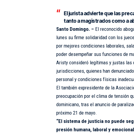
El jurista advierte que las pre
tanto a magistrados como a a
Santo Domingo. –
El reconocido aboga
lunes su firme solidaridad con los juec
por mejores condiciones laborales, sala
poder desempeñar sus funciones de ma
Aristy consideró legítimas y justas la
jurisdicciones, quienes han denunciado 
personal y condiciones físicas inadecu
El también expresidente de la Asocia
preocupación por el clima de tensión qu
dominicano, tras el anuncio de paraliz
próximo 21 de mayo.
“El sistema de justicia no puede seg
presión humana, laboral y emocional