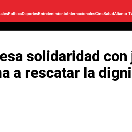
ales
Política
Deportes
Entretenimiento
Internacionales
Cine
Salud
Altanto T
esa solidaridad con
a a rescatar la dign