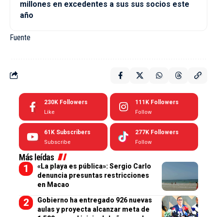
millones en excedentes a sus sus socios este
año
Fuente
230K
Followers
111K
Followers
Like
Follow
61K
Subscribers
277K
Followers
Subscribe
Follow
Más leídas
«La playa es pública»: Sergio Carlo
denuncia presuntas restricciones
en Macao
Gobierno ha entregado 926 nuevas
aulas y proyecta alcanzar meta de