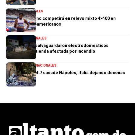
DEPORTES
GENERALES
Marileidy Paulino competirá en relevo mixto 4×400 en
Juegos Centroamericanos
GENERALES
NACIONALES
PN aclara que salvaguardaron electrodomésticos
sustraídos de tienda afectada por incendio
GENERALES
INTERNACIONALES
Terremoto de 4.7 sacude Nápoles, Italia dejando decenas
de heridos