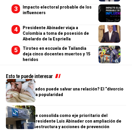
Impacto electoral probable de los
influencers
Presidente Abinader viaja a
Colombia a toma de posesión de
Abelardo de la Espriella
Tiroteo en escuela de Tailandia
deja cinco docentes muertos y 15
heridos
Esto te puede interesar
SALUD
¿Dormir separados puede salvar una relación? El “divorcio
del sueño” gana popularidad
GENERALES
SALUD
Salud mental se consolida como eje prioritario del
Gobierno del presidente Luis Abinader con ampliación de
servicios, infraestructura y acciones de prevención