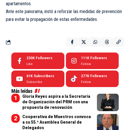
apartamentos.
Ante este panorama, instó a reforzar las medidas de prevención
para evitar la propagación de estas enfermedades.
230K
Followers
111K
Followers
Like
Follow
61K
Subscribers
277K
Followers
Subscribe
Follow
Más leídas
Gloria Reyes aspira a la Secretaría
de Organización del PRM con una
propuesta de renovación
Cooperativa de Maestros convoca
a su 55.ª Asamblea General de
Delegados