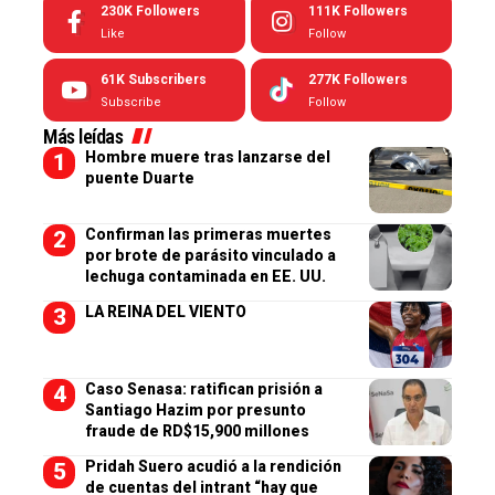
230K
Followers
111K
Followers
Like
Follow
61K
Subscribers
277K
Followers
Subscribe
Follow
Más leídas
Hombre muere tras lanzarse del
puente Duarte
Confirman las primeras muertes
por brote de parásito vinculado a
lechuga contaminada en EE. UU.
LA REINA DEL VIENTO
Caso Senasa: ratifican prisión a
Santiago Hazim por presunto
fraude de RD$15,900 millones
Pridah Suero acudió a la rendición
de cuentas del intrant “hay que