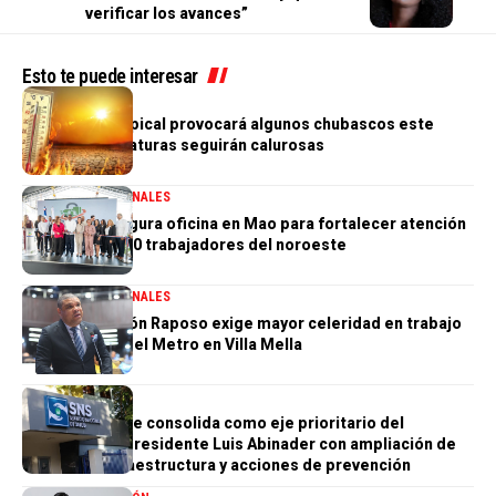
verificar los avances”
Esto te puede interesar
TIEMPO
Débil onda tropical provocará algunos chubascos este
lunes; temperaturas seguirán calurosas
GENERALES
NACIONALES
IDOPPRIL inaugura oficina en Mao para fortalecer atención
a más de 25,000 trabajadores del noroeste
GENERALES
NACIONALES
Diputado Ramón Raposo exige mayor celeridad en trabajo
de extensión del Metro en Villa Mella
GENERALES
SALUD
Salud mental se consolida como eje prioritario del
Gobierno del presidente Luis Abinader con ampliación de
servicios, infraestructura y acciones de prevención