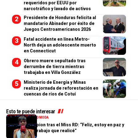
requeridos por EEUU por
narcotráfico y lavado de activos
Presidente de Honduras felicita al
mandatario Abinader por éxito de
Juegos Centroamericanos 2026
Fatal accidente en línea Metro-
North deja un adolescente muerto
en Connecticut
Obrero muere sepultado tras
derrumbe de tierra mientras
trabajaba en Villa González
Ministerio de Energía y Minas
realiza jornada de reforestación en
cuencas de ríos de Cotuí
Esto te puede interesar
ENTRETENIMIENTO
MODA
Valentina Campion tras el Miss RD: “Feliz, estoy en paz y
orgullosa del trabajo que realicé”