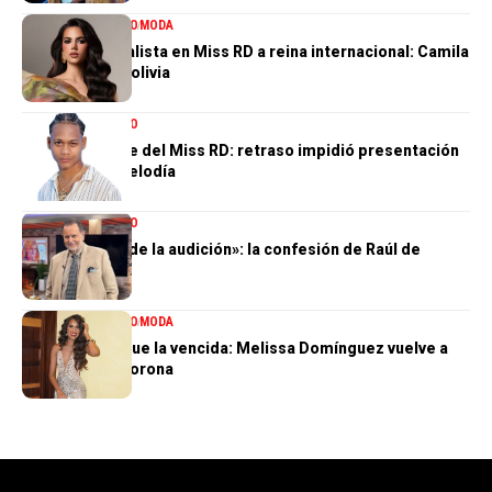
ENTRETENIMIENTO
MODA
De tercera finalista en Miss RD a reina internacional: Camila
Issa rumbo a Bolivia
ENTRETENIMIENTO
El gran ausente del Miss RD: retraso impidió presentación
de Dalvin La Melodía
ENTRETENIMIENTO
«Perdí el 85 % de la audición»: la confesión de Raúl de
Molina
ENTRETENIMIENTO
MODA
La tercera no fue la vencida: Melissa Domínguez vuelve a
quedar sin la corona