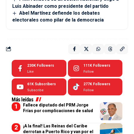
Luis Abinader como presidente del partido
Abel Martínez defiende los debates
electorales como pilar de la democracia
230K
Followers
111K
Followers
Like
Follow
61K
Subscribers
277K
Followers
Subscribe
Follow
Más leídas
Fallece diputado del PRM Jorge
Frías por complicaciones de salud
¡A la final! Las Reinas del Caribe
derrotan a Puerto Rico y van por el