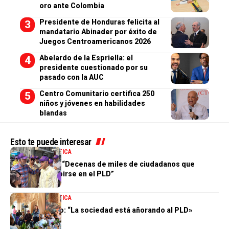
oro ante Colombia
Presidente de Honduras felicita al
mandatario Abinader por éxito de
Juegos Centroamericanos 2026
Abelardo de la Espriella: el
presidente cuestionado por su
pasado con la AUC
Centro Comunitario certifica 250
niños y jóvenes en habilidades
blandas
Esto te puede interesar
NACIONALES
POLÍTICA
Johnny Pujols: “Decenas de miles de ciudadanos que
quieren inscribirse en el PLD”
NACIONALES
POLÍTICA
Zoraima Cuello: “La sociedad está añorando al PLD»