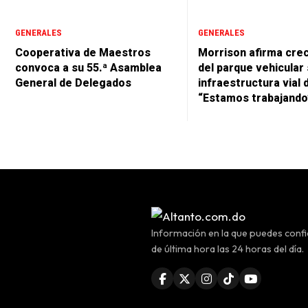
GENERALES
GENERALES
Cooperativa de Maestros
Morrison afirma cre
convoca a su 55.ª Asamblea
del parque vehicular 
General de Delegados
infraestructura vial 
“Estamos trabajando
Información en la que puedes confia
de última hora las 24 horas del día.