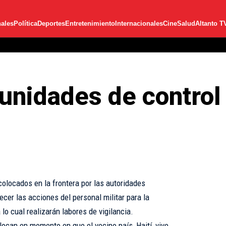
ales
Política
Deportes
Entretenimiento
Internacionales
Cine
Salud
Altanto T
unidades de control 
colocados en la frontera por las autoridades
ecer las acciones del personal militar para la
lo cual realizarán labores de vigilancia.
locan en momento en que el vecino país, Haití, vive