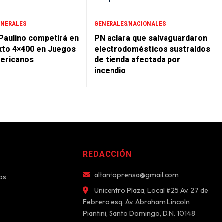
ENERALES
GENERALES
NACIONALES
 Paulino competirá en
PN aclara que salvaguardaron
xto 4×400 en Juegos
electrodomésticos sustraídos
ericanos
de tienda afectada por
incendio
REDACCIÓN
altantoprensa@gmail.com
os
Unicentro Plaza, Local #25 Av. 27 de
Febrero esq. Av. Abraham Lincoln
Piantini, Santo Domingo, D.N. 10148