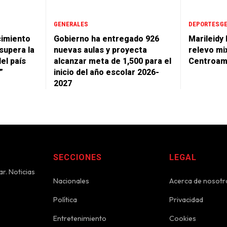
GENERALES
DEPORTES
G
cimiento
Gobierno ha entregado 926
Marileidy
supera la
nuevas aulas y proyecta
relevo mi
del país
alcanzar meta de 1,500 para el
Centroam
”
inicio del año escolar 2026-
2027
SECCIONES
LEGAL
r. Noticias
Nacionales
Acerca de nosotr
Política
Privacidad
Entretenimiento
Cookies