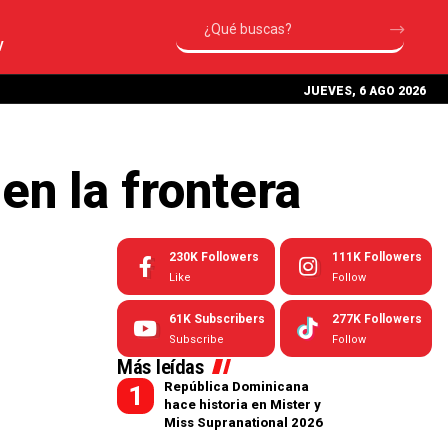
V
JUEVES, 6 AGO 2026
en la frontera
230K
Followers
111K
Followers
Like
Follow
61K
Subscribers
277K
Followers
Subscribe
Follow
Más leídas
República Dominicana
hace historia en Mister y
Miss Supranational 2026