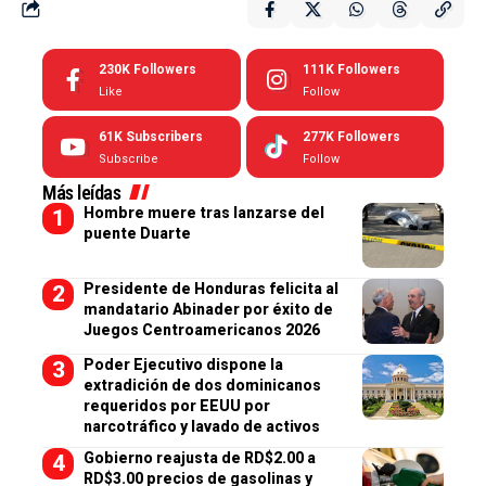
230K
Followers
111K
Followers
Like
Follow
61K
Subscribers
277K
Followers
Subscribe
Follow
Más leídas
Hombre muere tras lanzarse del
puente Duarte
Presidente de Honduras felicita al
mandatario Abinader por éxito de
Juegos Centroamericanos 2026
Poder Ejecutivo dispone la
extradición de dos dominicanos
requeridos por EEUU por
narcotráfico y lavado de activos
Gobierno reajusta de RD$2.00 a
RD$3.00 precios de gasolinas y