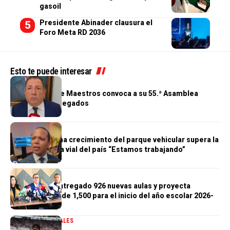
gasoil
Presidente Abinader clausura el
Foro Meta RD 2036
Esto te puede interesar
GENERALES
Cooperativa de Maestros convoca a su 55.ª Asamblea
General de Delegados
GENERALES
Morrison afirma crecimiento del parque vehicular supera la
infraestructura vial del país “Estamos trabajando”
GENERALES
Gobierno ha entregado 926 nuevas aulas y proyecta
alcanzar meta de 1,500 para el inicio del año escolar 2026-
2027
DEPORTES
GENERALES