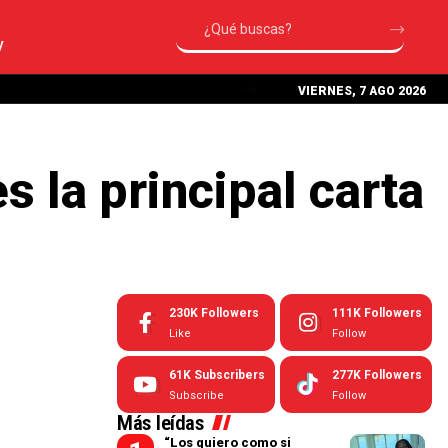
V
VIERNES, 7 AGO 2026
 la principal carta
230K
Followers
111K
Followers
Like
Follow
61K
Subscribers
277K
Followers
Subscribe
Follow
Más leídas
“Los quiero como si