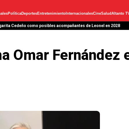
ales
Política
Deportes
Entretenimiento
Internacionales
Cine
Salud
Altanto T
garita Cedeño como posibles acompañantes de Leonel en 2028
a Omar Fernández es