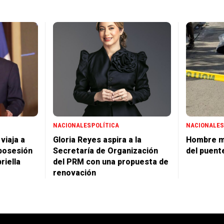
NACIONALES
POLÍTICA
NACIONALES
viaja a
Gloria Reyes aspira a la
Hombre m
posesión
Secretaría de Organización
del puent
riella
del PRM con una propuesta de
renovación