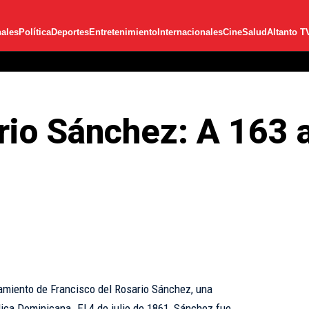
ales
Política
Deportes
Entretenimiento
Internacionales
Cine
Salud
Altanto T
rio Sánchez: A 163 
miento de Francisco del Rosario Sánchez, una
blica Dominicana. El 4 de julio de 1861, Sánchez fue