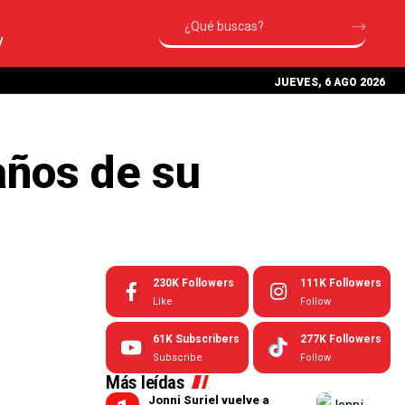
V
JUEVES, 6 AGO 2026
años de su
230K
Followers
111K
Followers
Like
Follow
61K
Subscribers
277K
Followers
Subscribe
Follow
Más leídas
Jonni Suriel vuelve a