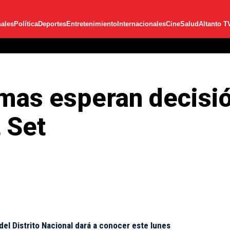
ales
Política
Deportes
Entretenimiento
Internacionales
Cine
Salud
Altanto T
imas esperan decisió
 Set
del Distrito Nacional dará a conocer este lunes