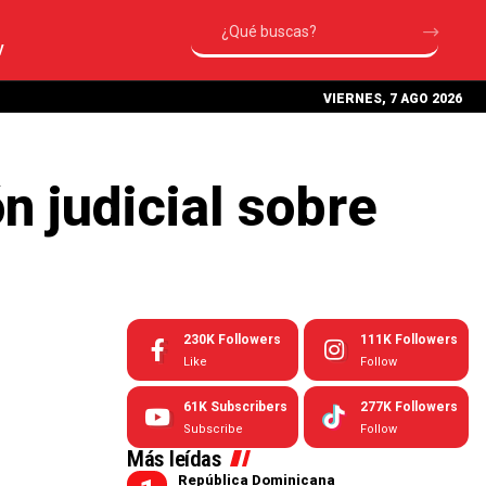
V
VIERNES, 7 AGO 2026
n judicial sobre
230K
Followers
111K
Followers
Like
Follow
61K
Subscribers
277K
Followers
Subscribe
Follow
Más leídas
República Dominicana