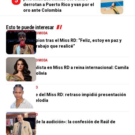
derrotan a Puerto Rico y van por el
oro ante Colombia
Esto te puede interesar
ENTRETENIMIENTO
MODA
Valentina Campion tras el Miss RD: “Feliz, estoy en paz y
orgullosa del trabajo que realicé”
ENTRETENIMIENTO
MODA
De tercera finalista en Miss RD a reina internacional: Camila
Issa rumbo a Bolivia
ENTRETENIMIENTO
El gran ausente del Miss RD: retraso impidió presentación
de Dalvin La Melodía
ENTRETENIMIENTO
«Perdí el 85 % de la audición»: la confesión de Raúl de
Molina