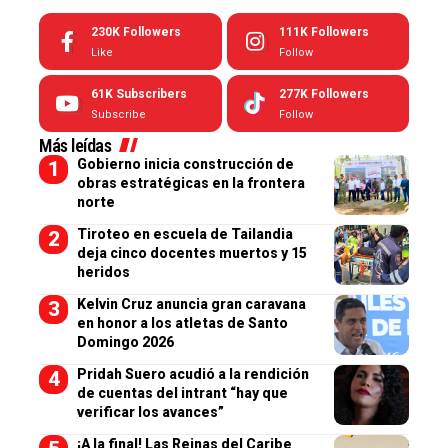
230K
Followers
111K
Followers
Like
Follow
61K
Subscribers
277K
Followers
Subscribe
Follow
Más leídas
Gobierno inicia construcción de
obras estratégicas en la frontera
norte
Tiroteo en escuela de Tailandia
deja cinco docentes muertos y 15
heridos
Kelvin Cruz anuncia gran caravana
en honor a los atletas de Santo
Domingo 2026
Pridah Suero acudió a la rendición
de cuentas del intrant “hay que
verificar los avances”
¡A la final! Las Reinas del Caribe