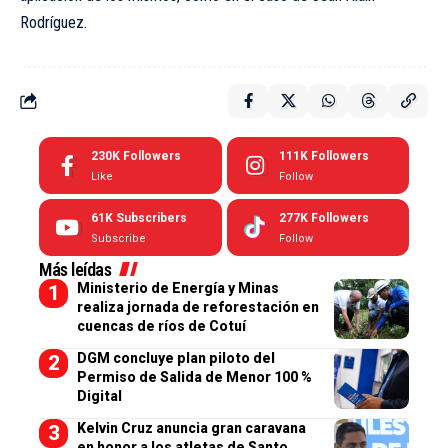
Rodríguez.
230K
Followers
111K
Followers
Like
Follow
61K
Subscribers
277K
Followers
Subscribe
Follow
Más leídas
Ministerio de Energía y Minas
realiza jornada de reforestación en
cuencas de ríos de Cotuí
DGM concluye plan piloto del
Permiso de Salida de Menor 100 %
Digital
Kelvin Cruz anuncia gran caravana
en honor a los atletas de Santo