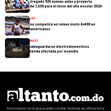
Gobierno ha entregado 926 nuevas aulas y proyecta
alcanzar meta de 1,500 para el inicio del año escolar 2026-
2027
DEPORTES
GENERALES
Marileidy Paulino competirá en relevo mixto 4×400 en
Juegos Centroamericanos
GENERALES
NACIONALES
PN aclara que salvaguardaron electrodomésticos
sustraídos de tienda afectada por incendio
Información en la que puedes confiar. Noticias de última hora