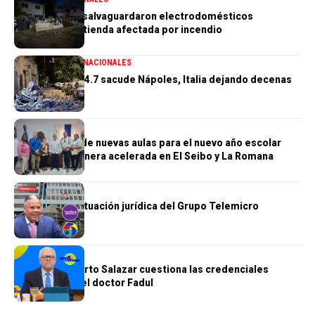
PN aclara que salvaguardaron electrodomésticos
sustraídos de tienda afectada por incendio
GENERALES
INTERNACIONALES
Terremoto de 4.7 sacude Nápoles, Italia dejando decenas
de heridos
GENERALES
Construcción de nuevas aulas para el nuevo año escolar
avanzan de manera acelerada en El Seibo y La Romana
GENERALES
Se complica situación jurídica del Grupo Telemicro
GENERALES
Doctor Humberto Salazar cuestiona las credenciales
académicas del doctor Fadul