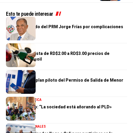
Esto te puede interesar
NACIONALES
Fallece diputado del PRM Jorge Frías por complicaciones
de salud
NACIONALES
Gobierno reajusta de RD$2.00 a RD$3.00 precios de
gasolinas y gasoil
NACIONALES
DGM concluye plan piloto del Permiso de Salida de Menor
100 % Digital
NACIONALES
POLÍTICA
Zoraima Cuello: “La sociedad está añorando al PLD»
DESTACADA
NACIONALES