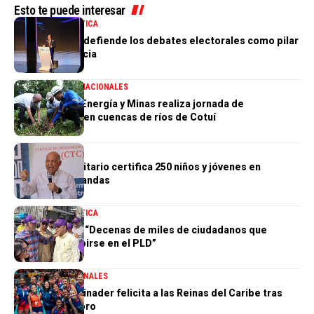
Esto te puede interesar
NACIONALES
POLÍTICA
Abel Martínez defiende los debates electorales como pilar
de la democracia
MEDIO AMBIENTE
NACIONALES
Ministerio de Energía y Minas realiza jornada de
reforestación en cuencas de ríos de Cotuí
NACIONALES
Centro Comunitario certifica 250 niños y jóvenes en
habilidades blandas
NACIONALES
POLÍTICA
Johnny Pujols: “Decenas de miles de ciudadanos que
quieren inscribirse en el PLD”
DESTACADA
NACIONALES
Presidente Abinader felicita a las Reinas del Caribe tras
conquistar el oro