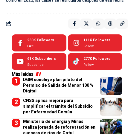
como en 2025, las clases se reanudaron después de esa fecha.
230K
Followers
111K
Followers
Like
Follow
61K
Subscribers
277K
Followers
Subscribe
Follow
Más leídas
DGM concluye plan piloto del
Permiso de Salida de Menor 100 %
Digital
CNSS aplica mejora para
simplificar el trámite del Subsidio
por Enfermedad Común
Ministerio de Energía y Minas
realiza jornada de reforestación en
cuencas de ríos de Cotuí