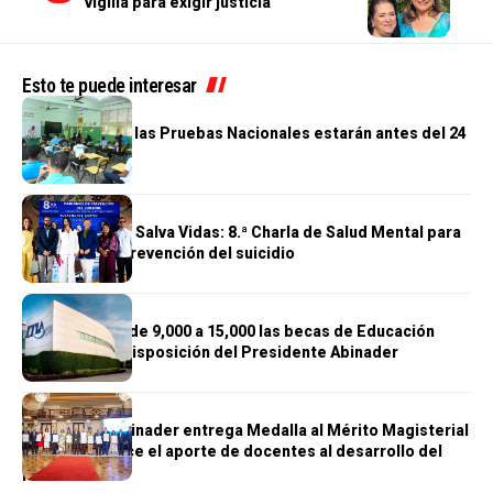
vigilia para exigir justicia
Esto te puede interesar
EDUCACIÓN
Resultados de las Pruebas Nacionales estarán antes del 24
de julio
EDUCACIÓN
Cuando Hablar Salva Vidas: 8.ª Charla de Salud Mental para
fortalecer la prevención del suicidio
EDUCACIÓN
ITLA aumenta de 9,000 a 15,000 las becas de Educación
Continua por disposición del Presidente Abinader
EDUCACIÓN
Presidente Abinader entrega Medalla al Mérito Magisterial
2026 y reconoce el aporte de docentes al desarrollo del
país