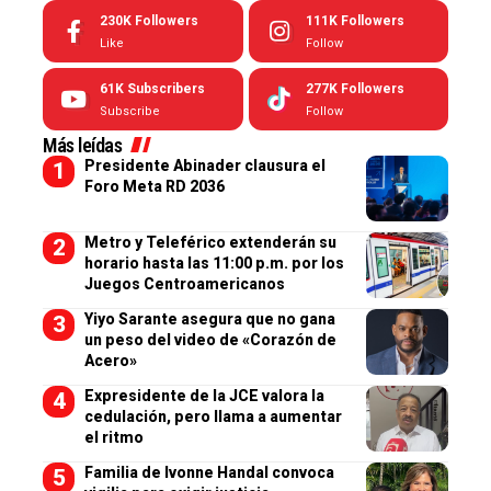
230K
Followers
111K
Followers
Like
Follow
61K
Subscribers
277K
Followers
Subscribe
Follow
Más leídas
Presidente Abinader clausura el
Foro Meta RD 2036
Metro y Teleférico extenderán su
horario hasta las 11:00 p.m. por los
Juegos Centroamericanos
Yiyo Sarante asegura que no gana
un peso del video de «Corazón de
Acero»
Expresidente de la JCE valora la
cedulación, pero llama a aumentar
el ritmo
Familia de Ivonne Handal convoca