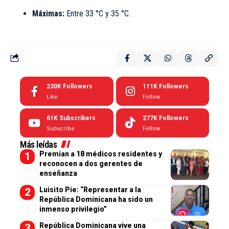
Máximas:
Entre 33 °C y 35 °C.
230K
Followers
111K
Followers
Like
Follow
61K
Subscribers
277K
Followers
Subscribe
Follow
Más leídas
Premian a 18 médicos residentes y
reconocen a dos gerentes de
enseñanza
Luisito Pie: “Representar a la
República Dominicana ha sido un
inmenso privilegio”
República Dominicana vive una