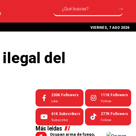
V
VIERNES, 7 AGO 2026
ilegal del
230K
Followers
111K
Followers
Like
Follow
61K
Subscribers
277K
Followers
Subscribe
Follow
Más leídas
Ocupan arma de fuego,