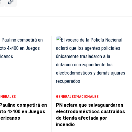
ENERALES
GENERALES
NACIONALES
 Paulino competirá en
PN aclara que salvaguardaron
xto 4×400 en Juegos
electrodomésticos sustraídos
ericanos
de tienda afectada por
incendio