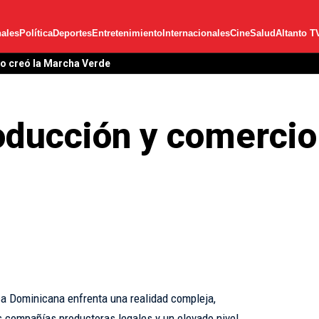
ales
Política
Deportes
Entretenimiento
Internacionales
Cine
Salud
Altanto T
garita Cedeño como posibles acompañantes de Leonel en 2028
ducción y comercio 
lica Dominicana enfrenta una realidad compleja,
 compañías productoras legales y un elevado nivel