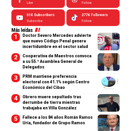
Like
Follow
61K
Subscribers
277K
Followers
Subscribe
Follow
Más leídas
Doctor Severo Mercedes advierte
que nuevo Código Penal genera
incertidumbre en el sector salud
Cooperativa de Maestros convoca
a su 55.ª Asamblea General de
Delegados
PRM mantiene preferencia
electoral con 41.1% según Centro
Económico del Cibao
Obrero muere sepultado tras
derrumbe de tierra mientras
trabajaba en Villa González
Fallece a los 84 años Román Ramos
Uría, fundador de Grupo Ramos