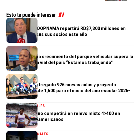
Esto te puede interesar
GENERALES
Cooperativa COOPNAMA repartirá RD$7,300 millones en
excedentes a sus sus socios este año
GENERALES
Morrison afirma crecimiento del parque vehicular supera la
infraestructura vial del país “Estamos trabajando”
GENERALES
Gobierno ha entregado 926 nuevas aulas y proyecta
alcanzar meta de 1,500 para el inicio del año escolar 2026-
2027
DEPORTES
GENERALES
Marileidy Paulino competirá en relevo mixto 4×400 en
Juegos Centroamericanos
GENERALES
NACIONALES