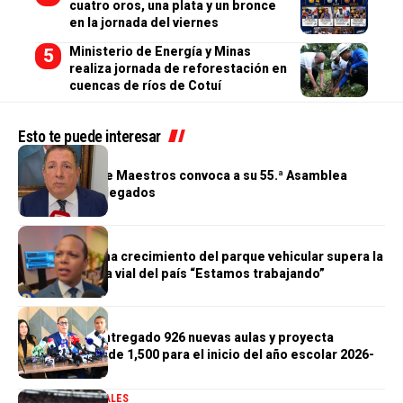
cuatro oros, una plata y un bronce
en la jornada del viernes
Ministerio de Energía y Minas
realiza jornada de reforestación en
cuencas de ríos de Cotuí
Esto te puede interesar
GENERALES
Cooperativa de Maestros convoca a su 55.ª Asamblea
General de Delegados
GENERALES
Morrison afirma crecimiento del parque vehicular supera la
infraestructura vial del país “Estamos trabajando”
GENERALES
Gobierno ha entregado 926 nuevas aulas y proyecta
alcanzar meta de 1,500 para el inicio del año escolar 2026-
2027
DEPORTES
GENERALES