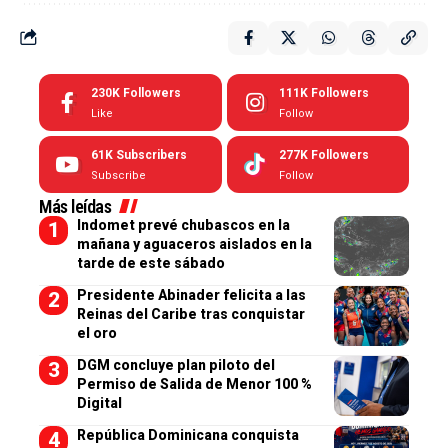
230K
Followers
111K
Followers
Like
Follow
61K
Subscribers
277K
Followers
Subscribe
Follow
Más leídas
Indomet prevé chubascos en la
mañana y aguaceros aislados en la
tarde de este sábado
Presidente Abinader felicita a las
Reinas del Caribe tras conquistar
el oro
DGM concluye plan piloto del
Permiso de Salida de Menor 100 %
Digital
República Dominicana conquista