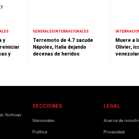
ALES
GENERALES
INTERNACIONALES
INTERNACIO
a y
Terremoto de 4.7 sacude
Muere a l
einiciar
Nápoles, Italia dejando
Olivier, í
cas y
decenas de heridos
venezola
SECCIONES
LEGAL
r. Noticias
Nacionales
Acerca de nosotr
Política
Privacidad