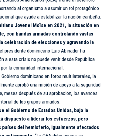
hortando al organismo a asumir un rol protagónico
acional que ayude a estabilizar la nación caribeña.
aitiano Jovenel Moïse en 2021, la situación en
te, con bandas armadas controlando vastas
 la celebración de elecciones y agravando la
el presidente dominicano Luis Abinader ha
ón a esta crisis no puede venir desde República
 por la comunidad internacional.
 Gobierno dominicano en foros multilaterales, la
almente aprobó una misión de apoyo a la seguridad
nte, meses después de su aprobación, los avances
itorial de los grupos armados.
ue el Gobierno de Estados Unidos, bajo la
á dispuesto a liderar los esfuerzos, pero
os países del hemisferio, igualmente afectados
ren activamente.
“La OEA debe asumir su