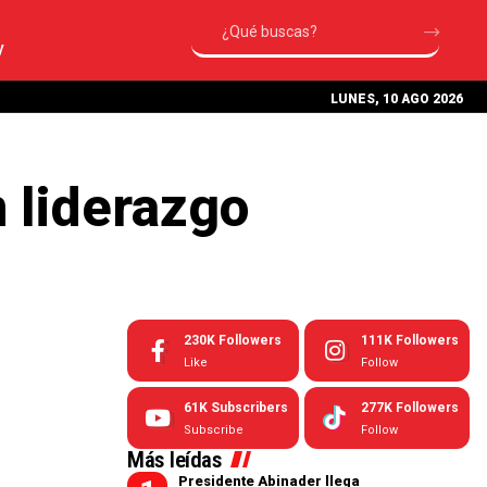
V
LUNES, 10 AGO 2026
n liderazgo
230K
Followers
111K
Followers
Like
Follow
61K
Subscribers
277K
Followers
Subscribe
Follow
Más leídas
Presidente Abinader llega