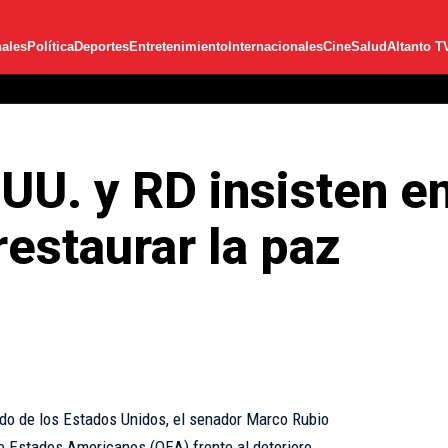
ales
Política
Deportes
Entretenimiento
Internacionales
Cine
Salud
Altanto T
. UU. y RD insisten e
restaurar la paz
do de los Estados Unidos, el senador Marco Rubio
de Estados Americanos (OEA) frente al deterioro