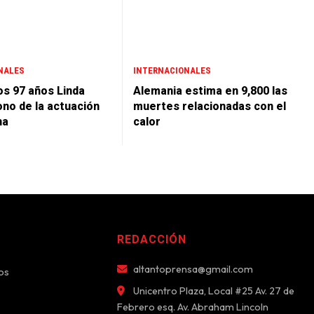
NALES
INTERNACIONALES
os 97 años Linda
Alemania estima en 9,800 las
cono de la actuación
muertes relacionadas con el
na
calor
REDACCIÓN
altantoprensa@gmail.com
os
Unicentro Plaza, Local #25 Av. 27 de
Febrero esq. Av. Abraham Lincoln