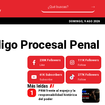
V
DOMINGO, 9 AGO 2026
digo Procesal Penal
230K
Followers
111K
Followers
Like
Follow
61K
Subscribers
277K
Followers
Subscribe
Follow
Más leídas
PRM frente al espejo y la
responsabilidad histórica
del poder