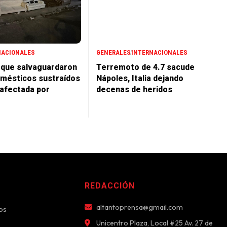
NACIONALES
GENERALES
INTERNACIONALES
 que salvaguardaron
Terremoto de 4.7 sacude
mésticos sustraídos
Nápoles, Italia dejando
 afectada por
decenas de heridos
REDACCIÓN
altantoprensa@gmail.com
os
Unicentro Plaza, Local #25 Av. 27 de