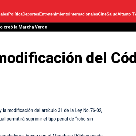
ales
Política
Deportes
Entretenimiento
Internacionales
Cine
Salud
Altanto T
lo creó la Marcha Verde
modificación del Có
 la modificación del artículo 31 de la Ley No.76-02,
al permitirá suprimir el tipo penal de “robo sin
 legisladores, busca que el Ministerio Público pueda