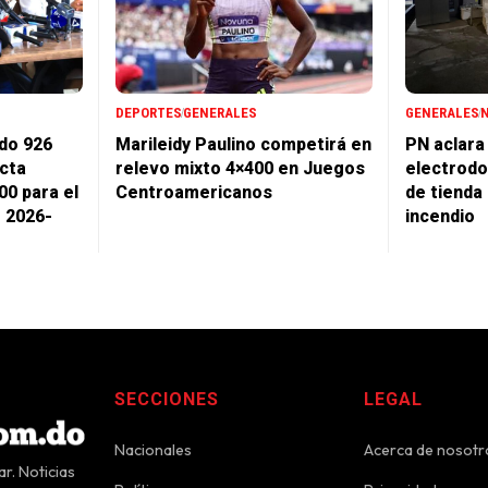
DEPORTES
GENERALES
GENERALES
do 926
Marileidy Paulino competirá en
PN aclara
cta
relevo mixto 4×400 en Juegos
electrodo
00 para el
Centroamericanos
de tienda
r 2026-
incendio
SECCIONES
LEGAL
Nacionales
Acerca de nosotr
r. Noticias