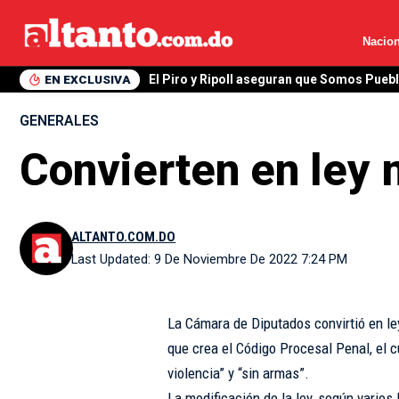
Nacion
EN EXCLUSIVA
El Piro y Ripoll aseguran que Somos Pueb
GENERALES
Convierten en ley 
ALTANTO.COM.DO
Last Updated: 9 De Noviembre De 2022 7:24 PM
La Cámara de Diputados convirtió en ley
que crea el Código Procesal Penal, el cu
violencia” y “sin armas”.
La modificación de la ley, según varios