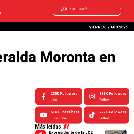
V
VIERNES, 7 AGO 2026
eralda Moronta en
230K
Followers
111K
Followers
Like
Follow
61K
Subscribers
277K
Followers
Subscribe
Follow
Más leídas
Expresidente de la JCE