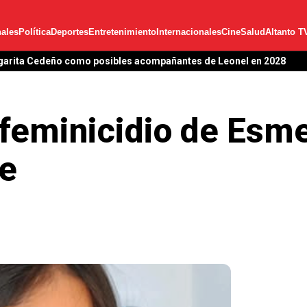
ales
Política
Deportes
Entretenimiento
Internacionales
Cine
Salud
Altanto T
garita Cedeño como posibles acompañantes de Leonel en 2028
 feminicidio de Esm
e