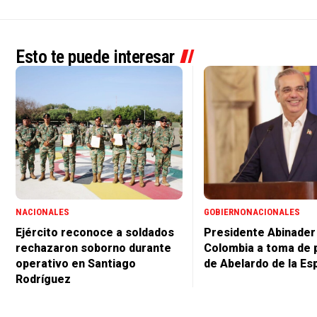
Esto te puede interesar
NACIONALES
GOBIERNO
NACIONALES
Ejército reconoce a soldados
Presidente Abinader 
rechazaron soborno durante
Colombia a toma de 
operativo en Santiago
de Abelardo de la Esp
Rodríguez