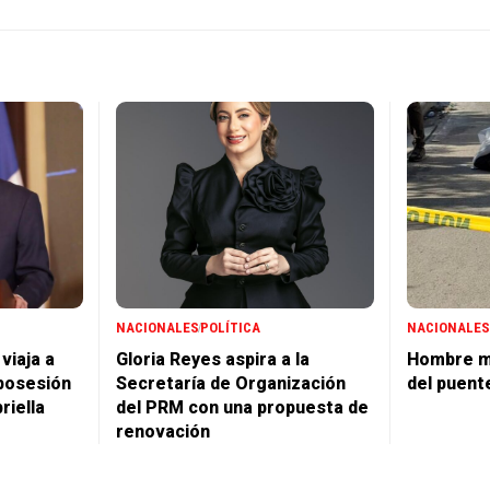
NACIONALES
POLÍTICA
NACIONALES
viaja a
Gloria Reyes aspira a la
Hombre m
posesión
Secretaría de Organización
del puent
riella
del PRM con una propuesta de
renovación