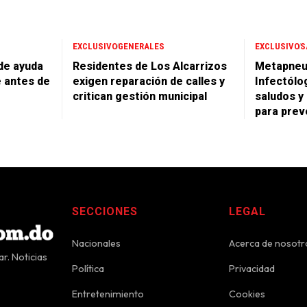
EXCLUSIVO
GENERALES
EXCLUSIVO
S
de ayuda
Residentes de Los Alcarrizos
Metapneu
é antes de
exigen reparación de calles y
Infectólo
critican gestión municipal
saludos y
para prev
SECCIONES
LEGAL
Nacionales
Acerca de nosotr
r. Noticias
Política
Privacidad
Entretenimiento
Cookies