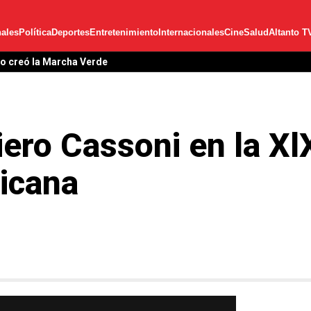
ales
Política
Deportes
Entretenimiento
Internacionales
Cine
Salud
Altanto T
ero Cassoni en la Xl
icana