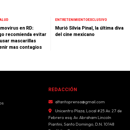
ALUD
ENTRETENIMIENTO
EXCLUSIVO
movirus en RD:
Murió Silvia Pinal, la última diva
go recomienda evitar
del cine mexicano
 usar mascarillas
enir mas contagios
REDACCIÓN
altantoprensa@gmail.com
os
Unicentro Plaza, Local #25 Av. 27 de
Febrero esq. Av. Abraham Lincoln
Piantini, Santo Domingo, D.N. 10148