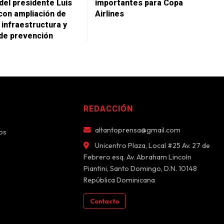
del presidente Luis
importantes para Copa
con ampliación de
Airlines
 infraestructura y
de prevención
REDACCIÓN
altantoprensa@gmail.com
os
Unicentro Plaza, Local #25 Av. 27 de
Febrero esq. Av. Abraham Lincoln
Piantini, Santo Domingo, D.N. 10148
República Dominicana
Contacto