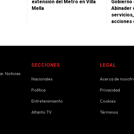
extensión del Metro en Villa
Gobierno 
Mella
Abinader 
servicios,
acciones 
SECCIONES
LEGAL
r. Noticias
Nacionales
Acerca de nosotr
Política
Privacidad
Entretenimiento
Cookies
Altanto TV
Términos