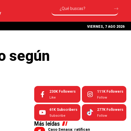
V
VIERNES, 7 AGO 2026
do según
230K
Followers
111K
Followers
Like
Follow
61K
Subscribers
277K
Followers
Subscribe
Follow
Más leídas
Caso Senasa: ratifican