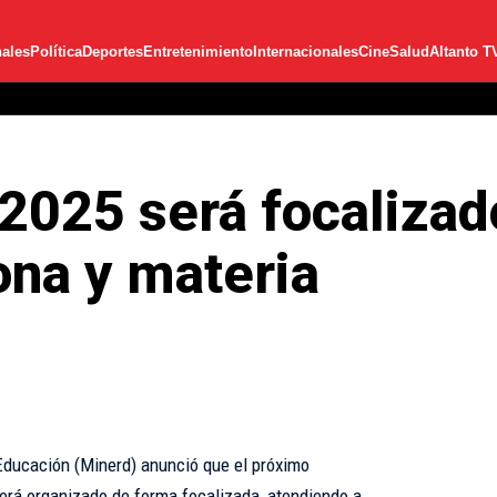
ales
Política
Deportes
Entretenimiento
Internacionales
Cine
Salud
Altanto T
2025 será focaliza
ona y materia
Educación (Minerd) anunció que el próximo
rá organizado de forma focalizada, atendiendo a