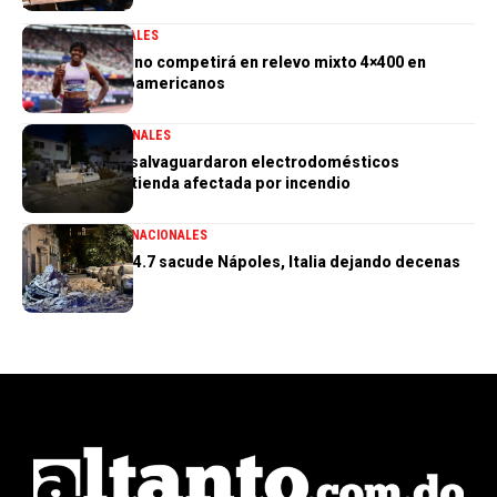
2027
DEPORTES
GENERALES
Marileidy Paulino competirá en relevo mixto 4×400 en
Juegos Centroamericanos
GENERALES
NACIONALES
PN aclara que salvaguardaron electrodomésticos
sustraídos de tienda afectada por incendio
GENERALES
INTERNACIONALES
Terremoto de 4.7 sacude Nápoles, Italia dejando decenas
de heridos