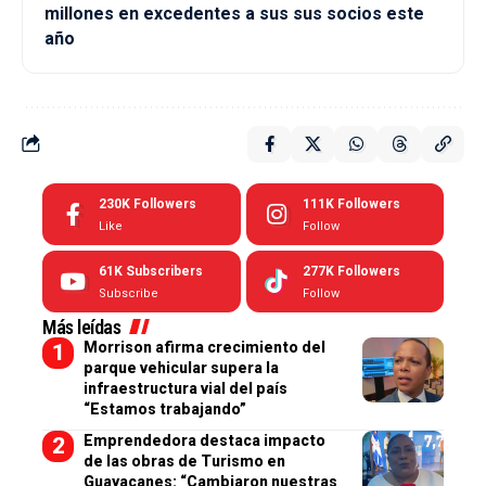
millones en excedentes a sus sus socios este
año
230K
Followers
111K
Followers
Like
Follow
61K
Subscribers
277K
Followers
Subscribe
Follow
Más leídas
Morrison afirma crecimiento del
parque vehicular supera la
infraestructura vial del país
“Estamos trabajando”
Emprendedora destaca impacto
de las obras de Turismo en
Guayacanes: “Cambiaron nuestras