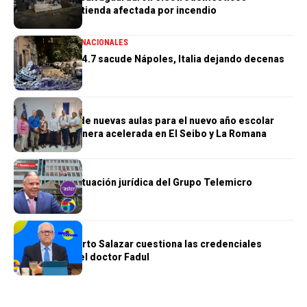
sustraídos de tienda afectada por incendio
GENERALES
INTERNACIONALES
Terremoto de 4.7 sacude Nápoles, Italia dejando decenas
de heridos
GENERALES
Construcción de nuevas aulas para el nuevo año escolar
avanzan de manera acelerada en El Seibo y La Romana
GENERALES
Se complica situación jurídica del Grupo Telemicro
GENERALES
Doctor Humberto Salazar cuestiona las credenciales
académicas del doctor Fadul