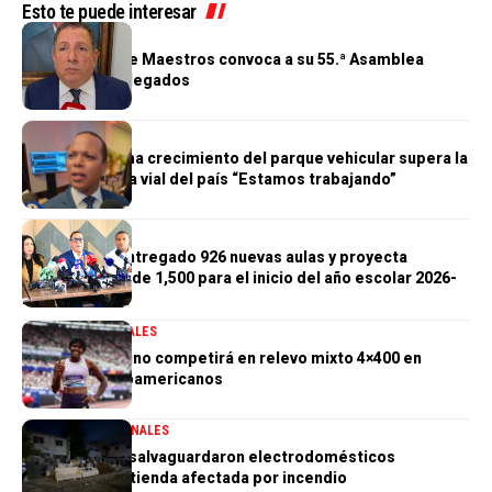
Esto te puede interesar
GENERALES
Cooperativa de Maestros convoca a su 55.ª Asamblea
General de Delegados
GENERALES
Morrison afirma crecimiento del parque vehicular supera la
infraestructura vial del país “Estamos trabajando”
GENERALES
Gobierno ha entregado 926 nuevas aulas y proyecta
alcanzar meta de 1,500 para el inicio del año escolar 2026-
2027
DEPORTES
GENERALES
Marileidy Paulino competirá en relevo mixto 4×400 en
Juegos Centroamericanos
GENERALES
NACIONALES
PN aclara que salvaguardaron electrodomésticos
sustraídos de tienda afectada por incendio