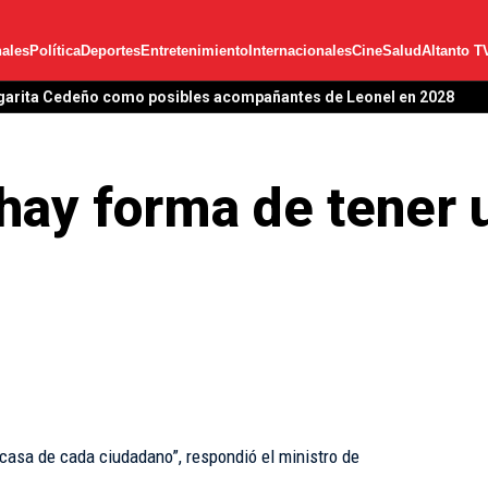
ales
Política
Deportes
Entretenimiento
Internacionales
Cine
Salud
Altanto T
garita Cedeño como posibles acompañantes de Leonel en 2028
ay forma de tener u
 casa de cada ciudadano”, respondió el ministro de