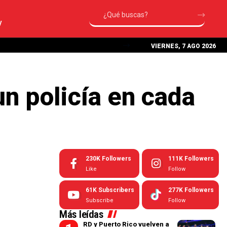
V
VIERNES, 7 AGO 2026
n policía en cada
230K
Followers
111K
Followers
Like
Follow
61K
Subscribers
277K
Followers
Subscribe
Follow
Más leídas
RD y Puerto Rico vuelven a