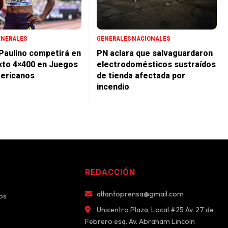
ENERALES
GENERALES
NACIONALES
 Paulino competirá en
PN aclara que salvaguardaron
xto 4×400 en Juegos
electrodomésticos sustraídos
ericanos
de tienda afectada por
incendio
REDACCIÓN
altantoprensa@gmail.com
os
Unicentro Plaza, Local #25 Av. 27 de
Febrero esq. Av. Abraham Lincoln