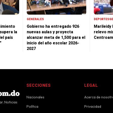
GENERALES
DEPORTES
G
cimiento
Gobierno ha entregado 926
Marileidy
supera la
nuevas aulas y proyecta
relevo mi
del país
alcanzar meta de 1,500 para el
Centroam
”
inicio del año escolar 2026-
2027
SECCIONES
LEGAL
Nacionales
Acerca de nosotr
r. Noticias
Política
Privacidad