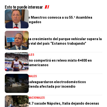
Esto te puede interesar
GENERALES
Cooperativa de Maestros convoca a su 55.ª Asamblea
General de Delegados
GENERALES
Morrison afirma crecimiento del parque vehicular supera la
infraestructura vial del país “Estamos trabajando”
DEPORTES
GENERALES
Marileidy Paulino competirá en relevo mixto 4×400 en
Juegos Centroamericanos
GENERALES
NACIONALES
PN aclara que salvaguardaron electrodomésticos
sustraídos de tienda afectada por incendio
GENERALES
INTERNACIONALES
Terremoto de 4.7 sacude Nápoles, Italia dejando decenas