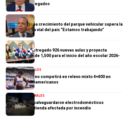
General de Delegados
GENERALES
Morrison afirma crecimiento del parque vehicular supera la
infraestructura vial del país “Estamos trabajando”
GENERALES
Gobierno ha entregado 926 nuevas aulas y proyecta
alcanzar meta de 1,500 para el inicio del año escolar 2026-
2027
DEPORTES
GENERALES
Marileidy Paulino competirá en relevo mixto 4×400 en
Juegos Centroamericanos
GENERALES
NACIONALES
PN aclara que salvaguardaron electrodomésticos
sustraídos de tienda afectada por incendio