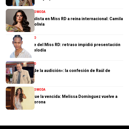
ENTRETENIMIENTO
MODA
De tercera finalista en Miss RD a reina internacional: Camila
Issa rumbo a Bolivia
ENTRETENIMIENTO
El gran ausente del Miss RD: retraso impidió presentación
de Dalvin La Melodía
ENTRETENIMIENTO
«Perdí el 85 % de la audición»: la confesión de Raúl de
Molina
ENTRETENIMIENTO
MODA
La tercera no fue la vencida: Melissa Domínguez vuelve a
quedar sin la corona