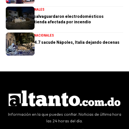
GENERALES
NACIONALES
PN aclara que salvaguardaron electrodomésticos
sustraídos de tienda afectada por incendio
GENERALES
INTERNACIONALES
Terremoto de 4.7 sacude Nápoles, Italia dejando decenas
de heridos
Información en la que puedes confiar. Noticias de última hora
las 24 horas del día.