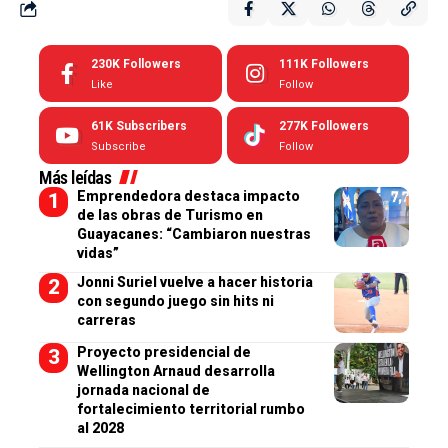
230K
Followers
111K
Followers
Like
Follow
61K
Subscribers
277K
Followers
Subscribe
Follow
Más leídas
Emprendedora destaca impacto
de las obras de Turismo en
Guayacanes: “Cambiaron nuestras
vidas”
Jonni Suriel vuelve a hacer historia
con segundo juego sin hits ni
carreras
Proyecto presidencial de
Wellington Arnaud desarrolla
jornada nacional de
fortalecimiento territorial rumbo
al 2028