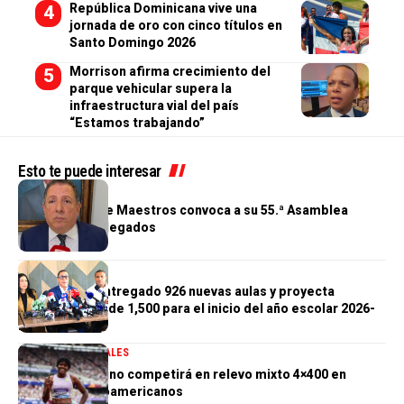
República Dominicana vive una
jornada de oro con cinco títulos en
Santo Domingo 2026
Morrison afirma crecimiento del
parque vehicular supera la
infraestructura vial del país
“Estamos trabajando”
Esto te puede interesar
GENERALES
Cooperativa de Maestros convoca a su 55.ª Asamblea
General de Delegados
GENERALES
Gobierno ha entregado 926 nuevas aulas y proyecta
alcanzar meta de 1,500 para el inicio del año escolar 2026-
2027
DEPORTES
GENERALES
Marileidy Paulino competirá en relevo mixto 4×400 en
Juegos Centroamericanos