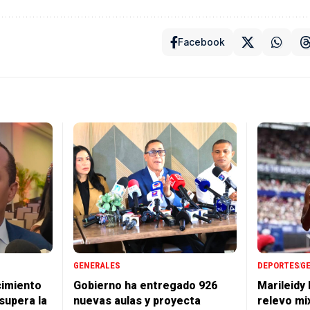
Facebook
GENERALES
DEPORTES
G
cimiento
Gobierno ha entregado 926
Marileidy
supera la
nuevas aulas y proyecta
relevo mi