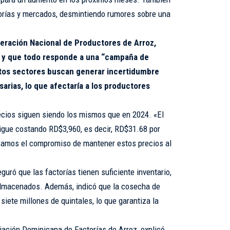
torías y mercados, desmintiendo rumores sobre una
eración Nacional de Productores de Arroz,
 y que todo responde a una “campaña de
tos sectores buscan generar incertidumbre
sarias, lo que afectaría a los productores
recios siguen siendo los mismos que en 2024. «El
sigue costando RD$3,960, es decir, RD$31.68 por
icamos el compromiso de mantener estos precios al
uró que las factorías tienen suficiente inventario,
almacenados. Además, indicó que la cosecha de
siete millones de quintales, lo que garantiza la
iación Dominicana de Factorías de Arroz, explicó