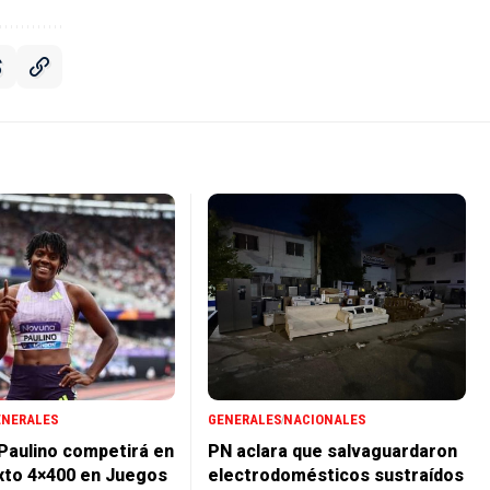
ENERALES
GENERALES
NACIONALES
 Paulino competirá en
PN aclara que salvaguardaron
xto 4×400 en Juegos
electrodomésticos sustraídos