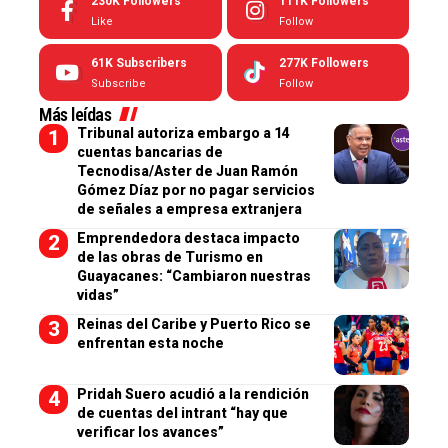
230K
Followers
111K
Followers
Like
Follow
61K
Subscribers
277K
Followers
Subscribe
Follow
Más leídas
Tribunal autoriza embargo a 14
cuentas bancarias de
Tecnodisa/Aster de Juan Ramón
Gómez Díaz por no pagar servicios
de señales a empresa extranjera
Emprendedora destaca impacto
de las obras de Turismo en
Guayacanes: “Cambiaron nuestras
vidas”
Reinas del Caribe y Puerto Rico se
enfrentan esta noche
Pridah Suero acudió a la rendición
de cuentas del intrant “hay que
verificar los avances”