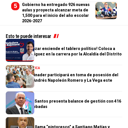
Gobierno ha entregado 926 nuevas
aulas y proyecta alcanzar meta de
1,500 para el inicio del año escolar
2026-2027
Esto te puede interesar
POLÍTICA
Humberto Salazar enciende el tablero político! Coloca a
Raymond Rodríguez en la carrera por la Alcaldía del Distrito
Nacional
NACIONALES
POLÍTICA
Presidente Abinader participará en toma de posesión del
nuevo obispo Andrés Napoleón Romero y La Vega este
sábado
POLÍTICA
Ricardo de los Santos presenta balance de gestión con 416
iniciativas aprobadas
POLÍTICA
Miguel Valerio llama “pintoresco” a Santiago Matías y